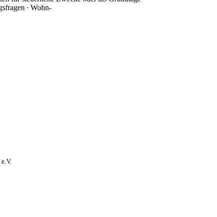
gsfragen ∙ Wohn-
 e.V.