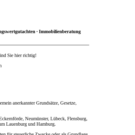
ngswertgutachten ∙ Immobilienberatung
d Sie hier richtig!
m
emein anerkannter Grundsätze, Gesetze,
-Eckernförde, Neumünster, Lübeck, Flensburg,
ogtum Lauenburg und Hamburg.
en für steuerliche Zwecke oder als Grundlage