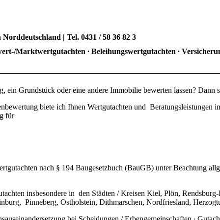
 Norddeutschland |
Tel. 0431 / 58 36 82 3
ert-/
Marktwertgutachten ∙ Beleihungswertgutachten ∙ Versicheru
 ein Grundstück oder eine andere Immobilie bewerten lassen? Dann sin
ienbewertung biete ich Ihnen Wertgutachten und Beratungsleistungen i
g für
wertgutachten nach § 194 Baugesetzbuch (BauGB) unter Beachtung allg
achten insbesondere in den Städten / Kreisen Kiel, Plön, Rendsburg
einburg, Pinneberg, Ostholstein, Dithmarschen, Nordfriesland, Herz
sauseinandersetzung bei Scheidungen / Erbengemeinschaften ∙ Gutacht